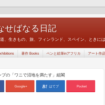
なせばなる日記
武道、生きもの、旅、フィンランド、スペイン、ときに
ibitions
著作 Books
ペンと絵筆inアフリカ
アート作品 A
ンプの「ワニで沼地を満たす」組閣
Google+
はてブ
Pocket