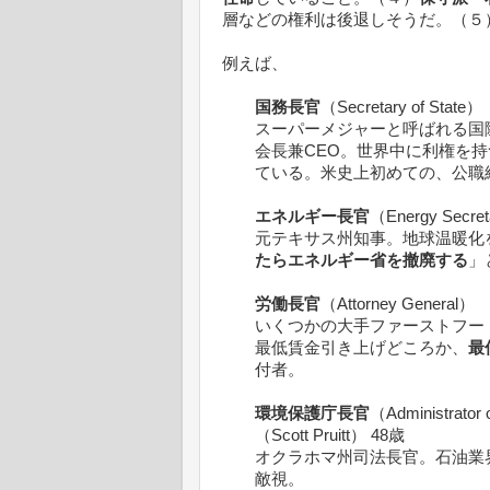
層などの権利は後退しそうだ。（５
例えば、
国務長官
（Secretary of State
スーパーメジャーと呼ばれる国
会長兼CEO。世界中に利権を
ている。米史上初めての、公職
エネルギー長官
（Energy Secr
元テキサス州知事。地球温暖化
たらエネルギー省を撤廃する
」
労働長官
（Attorney General
いくつかの大手ファーストフー
最低賃金引き上げどころか、
最
付者。
環境保護庁長官
（Administrator 
（Scott Pruitt） 48歳
オクラホマ州司法長官。石油業
敵視。