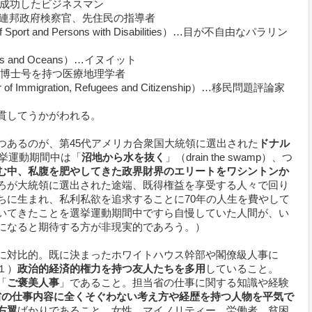
nce）…成功したビジネスマン
ice）… 連邦政府検察官、先住民の指導者
port and Persons with Disabilities）…目が不自由なパラリン
ries and Oceans）…イヌイット
nce）…博士号を持つ医療地理学者
Immigration, Refugees and Citizenship）…移民問題評論家
貫してうかがわれる。
つあるのが、第45代アメリカ合衆国大統領に選出された
ドナル
）。選挙運動期間中は「
沼地から水を抜く
」（drain the swamp）、つ
む中、私腹を肥やしてきた政界財界のエリートをワシントンか
ろが大統領に選出された途端、既得権益を享受する人々で回り
ちに生まれ、私利私欲を追求することに70年の人生を費やして
いてきたことを選挙運動期間中ですら自慢していた人間が、い
になると期待する方が非現実的であろう。）
に対比的。既に決まったホワイトハウス幹部や閣僚級人事に
１）
政治的経済的権力を持つ友人たちを多用
していること。
「
ご褒美人事
」であること。担当省の仕事に関する知識や経験
省の仕事内容に全くそぐわない考え方や経歴を持つ人物を平気で
右翼
ばかりであること。女性、マイノリティー、労働者、貧困