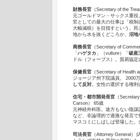
財務長官
（Secretary of the Tre
元ゴールドマン・サックス重役
官としての最大の仕事は「税制
大幅減税）を目指すという。民
地から水を抜くどころか、
沼地
商務長官
（Secretary of Com
「
ハゲタカ
」（vulture）「
破産
ドル（フォーブス）。貿易協定
保健長官
（Secretary of Healt
ジョージア州下院議員。 200
して反対
。女性の選択する権利
住宅・都市開発長官
（Secretary
Carson） 65歳
元神経外科医。途方もない陰謀
など、非論理的で過激な発言で
マスコミにしばしば登場した。
司法長官
（Attorney General）