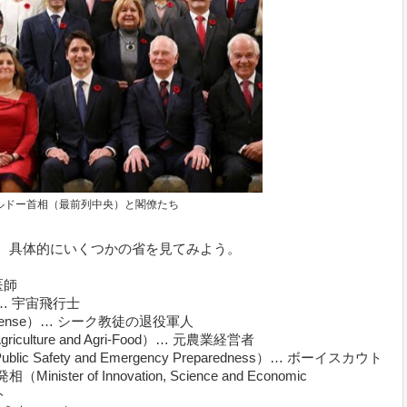
ルドー首相（最前列中央）と閣僚たち
、具体的にいくつかの省を見てみよう。
…医師
rt）… 宇宙飛行士
al Defense）… シーク教徒の退役軍人
riculture and Agri-Food）… 元農業経営者
lic Safety and Emergency Preparedness）… ボーイスカウト
er of Innovation, Science and Economic
ト