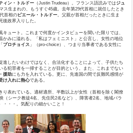
ティン・トルドー
（Justin Trudeau）。フランス語読みでは
ジュ
スマス生まれの、もうすぐ45歳。去年第29代首相に就任したとき
2代首相の
ピエール・トルドー
。父親が首相だったときに生ま
死後政界入りした。
風キュート。これまで何度かインタビューを聞いた限りでは、
温かみに溢れる。「私はフェミニスト」と公言し、女性の地位
「
プロチョイス
」（pro-choice）、つまり当事者である女性に
促進したいわけではなく、合法化することによって、子供たち
いる犯罪者を一掃することが目的という。また、これまでない
・援助
にも力を入れている。更に、先進国の間で反難民感情が
受け入れに熱心
である。
きり表れている。適材適所、半数以上が女性（首相を除く閣僚
反映（シーク教徒4名、先住民2名など）、障害者2名、地域バラ
）・・・。気配りの細かいこと！