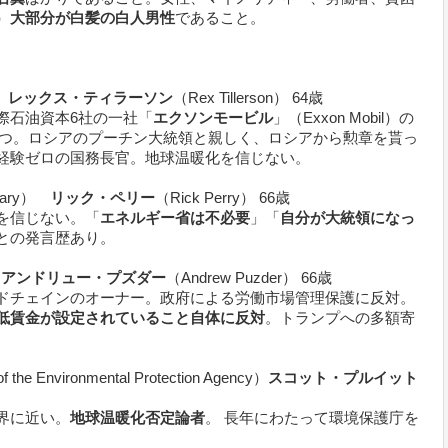
）
大部分が白髪の白人男性
であること。
）
レックス・ティラーソン
（Rex Tillerson） 64歳
際石油資本6社の一社「
エクソンモービル
」（Exxon Mobil）の
持つ。ロシアのプーチン大統領と親しく、ロシアから勲章を貰っ
経験ゼロの国務長官。地球温暖化を信じない。
etary）
リック・ペリー
（Rick Perry） 66歳
を信じない。「
エネルギー省は不必要
」「
自分が大統領になっ
との発言歴あり。
）
アンドリュー・プズダー
（Andrew Puzder） 66歳
ドチェインのオーナー。政府による労働市場管理保護に反対。
低賃金が設定されていること自体に反対
。トランプへの多額寄
of the Environmental Protection Agency）
スコット・プルイット
界に近い。
地球温暖化否定論者
。 長年にわたって環境保護庁を