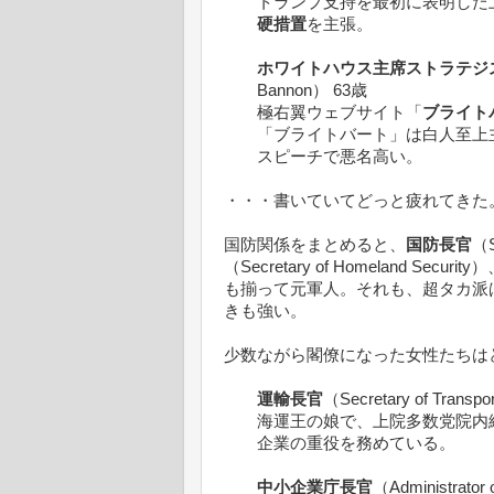
トランプ支持を最初に表明した
硬措置
を主張。
ホワイトハウス主席ストラテジ
Bannon） 63歳
極右翼ウェブサイト「
ブライト
「ブライトバート」は白人至上
スピーチで悪名高い。
・・・書いていてどっと疲れてきた
国防関係をまとめると、
国防長官
（S
（Secretary of Homeland Security
も揃って元軍人。それも、超タカ派
きも強い。
少数ながら閣僚になった女性たちは
運輸長官
（Secretary of Transpo
海運王の娘で、上院多数党院内
企業の重役を務めている。
中小企業庁長官
（Administrator 