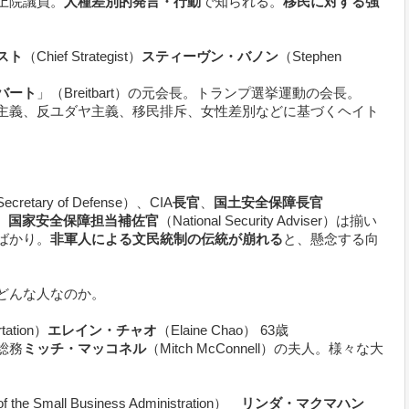
上院議員。
人種差別的発言・行動
で知られる。
移民に対する強
スト
（Chief Strategist）
スティーヴン・バノン
（Stephen
バート
」（Breitbart）の元会長。トランプ選挙運動の会長。
主義、反ユダヤ主義、移民排斥、女性差別などに基づくヘイト
。
ecretary of Defense）、CIA
長官
、
国土安全保障長官
）、
国家安全保障担当補佐官
（National Security Adviser）は揃い
ばかり。
非軍人による文民統制の伝統が崩れる
と、懸念する向
どんな人なのか。
rtation）
エレイン・チャオ
（Elaine Chao） 63歳
総務
ミッチ・マッコネル
（Mitch McConnell）の夫人。様々な大
of the Small Business Administration）
リンダ・マクマハン