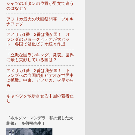
シャツのボタンの位置が男女で違う
のはなぜ？
アフリカ最大の映画祭開幕 ブルキ
ナファソ
アメリカ1番 2番は我が国！ オ
ランダのジョークビデオが大ヒッ
ト 各国で疑似ビデオ続々作成
「立派な国ランキング」発表。世界
に最も貢献している国は？
アメリカ1番 2番は我が国！ ト
ランプへの自国紹介ビデオが世界中
に拡散。中東、アフリカ、火星から
も
キャベツを散歩させる中国の若者た
ち
『ネルソン・マンデラ 私の愛した大
統領』 好評発売中！