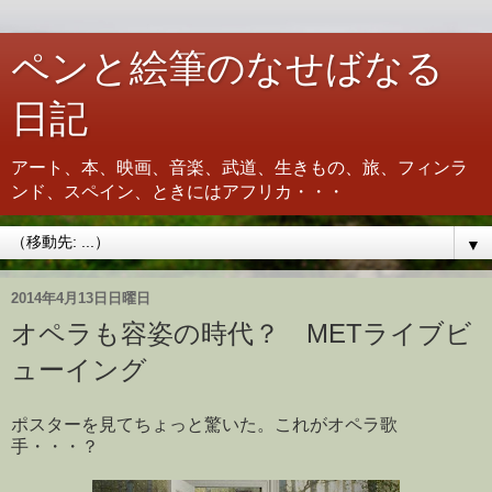
ペンと絵筆のなせばなる
日記
アート、本、映画、音楽、武道、生きもの、旅、フィンラ
ンド、スペイン、ときにはアフリカ・・・
▼
2014年4月13日日曜日
オペラも容姿の時代？ METライブビ
ューイング
ポスターを見てちょっと驚いた。これがオペラ歌
手・・・？