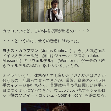
カッコいいけど、この体格で声が出るの・・・？
・・・というのは、全くの懸念に終わった。
ヨナス・カウフマン
（Jonas Kaufman）。今、人気絶頂の
ドイツ人テノールだ。演目はジュール・マスネ（Jules
Massenet）の『
ウェルテル
』（Werther）。ゲーテの『若
きウェルテルの悩み』をオペラ化したもの。
オペラというと、体格がとても良いおじさんやおばさんが
歌うもの、と思って育ってきたが、最近、従来のオペラ歌
手のイメージを打ち砕く、普通体格且つ見目麗しい歌手が
目につくようになってきた。ウェルテルが恋するシャルロ
ット役の
ソフィー・コッシュ
（Sophie Koch）も絵になる。