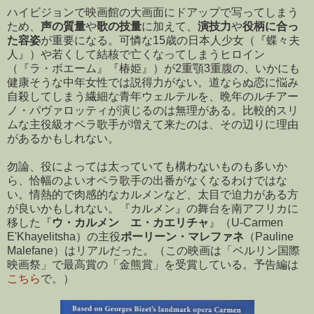
ハイビジョンで映画館の大画面にドアップで写ってしまう
ため、
声の質量
や
歌の技量
に加えて、
演技力
や
役柄に合っ
た容姿
が重要になる。可憐な15歳の日本人少女（『蝶々夫
人』）や若くして結核で亡くなってしまうヒロイン
（『ラ・ボエーム』『椿姫』）が2重顎3重腹の、いかにも
健康そうな中年女性では説得力がない。道ならぬ恋に悩み
自殺してしまう繊細な青年ウェルテルを、晩年のルチアー
ノ・パヴァロッティが演じるのは無理がある。比較的スリ
ムな主役級オペラ歌手が増えて来たのは、その辺りに理由
があるかもしれない。
勿論、役によっては太っていても構わないものも多いか
ら、恰幅のよいオペラ歌手の出番がなくなるわけではな
い。情熱的で肉感的なカルメンなど、太目で迫力がある方
が良いかもしれない。『カルメン』の舞台を南アフリカに
移した『
ウ・カルメン エ・カエリチャ
』（U-Carmen
E'Khayelitsha）の主役
ポーリーン・マレファネ
（Pauline
Malefane）はリアルだった。（この映画は「ベルリン国際
映画祭」で最高賞の「金熊賞」を受賞している。予告編は
こちら
で。）